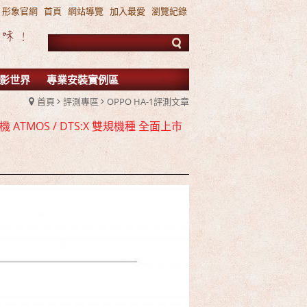
形象官網
首頁
網站導覽
加入最愛
瀏覽紀錄
影世界
專業安裝實例區
首頁
評測專區
OPPO HA-1評測文章
 ATMOS / DTS:X 雙規機種 全面上市
FIBARO 環控系統 現場展示 熱售中!!!
TMOS 7.2.4 全景聲11聲道現場展示試聽
 ATMOS / DTS:X 雙規機種 全面上市
FIBARO 環控系統 現場展示 熱售中!!!
TMOS 7.2.4 全景聲11聲道現場展示試聽