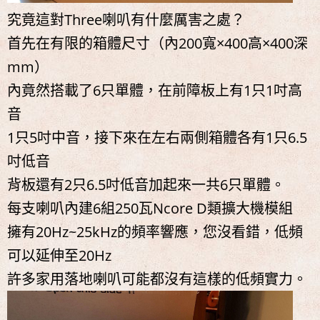
究竟這對Three喇叭有什麼厲害之處？
首先在有限的箱體尺寸（內200寬×400高×400深
mm）
內竟然搭載了6只單體，在前障板上有1只1吋高
音
1只5吋中音，接下來在左右兩側箱體各有1只6.5
吋低音
背板還有2只6.5吋低音加起來一共6只單體。
每支喇叭內建6組250瓦Ncore D類擴大機模組
擁有20Hz~25kHz的頻率響應，您沒看錯，低頻
可以延伸至20Hz
許多家用落地喇叭可能都沒有這樣的低頻實力。