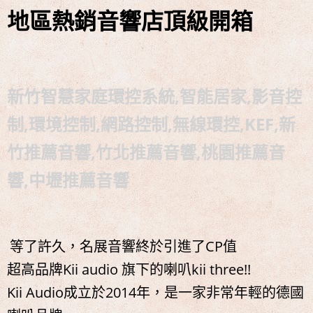
中!!!
地區熱銷音響店頂級開箱
名展音響 最新Dolby ATMOS 7.2.4 全景聲11聲道現場展示
試聽
新竹智慧家庭環控系統,智能居家,影音控
制,環境控制,網路控制,無線環控,KEF,新
竹推薦音響,竹北推薦音響,桃園推薦音
響,中壢推薦音響
等了許久，名展音響終於引進了CP值
超高品牌Kii audio 旗下的喇叭kii three!!
Kii Audio成立於2014年，是一家非常年輕的德國