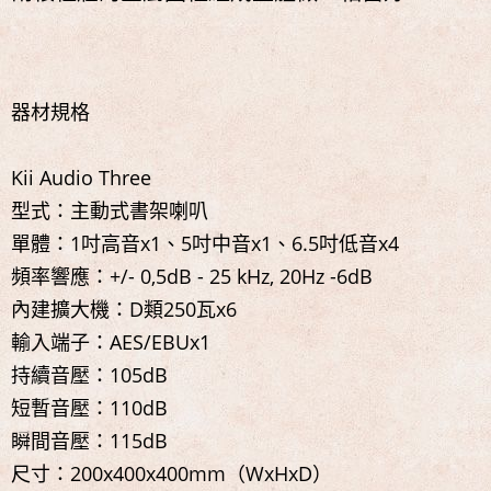
器材規格
Kii Audio Three
型式：主動式書架喇叭
單體：1吋高音x1、5吋中音x1、6.5吋低音x4
頻率響應：+/- 0,5dB - 25 kHz, 20Hz -6dB
內建擴大機：D類250瓦x6
輸入端子：AES/EBUx1
持續音壓：105dB
短暫音壓：110dB
瞬間音壓：115dB
尺寸：200x400x400mm（WxHxD）