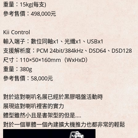
重量：15kg(每支)
參考售價：498,000元
Kii Control
輸入端子：數位同軸x1、光纖x1、USBx1
支援解析度：PCM 24bit/384kHz、DSD64、DSD128
尺寸：110×50×160mm（WxHxD）
重量：380g
參考售價：58,000元
對於這對喇叭名展已經於黑膠唱盤活動時
展現這對喇叭裡害的實力
體型雖然小且是書架型的但是....
對於一個單體一個內建擴大機推力也都非常的輕鬆