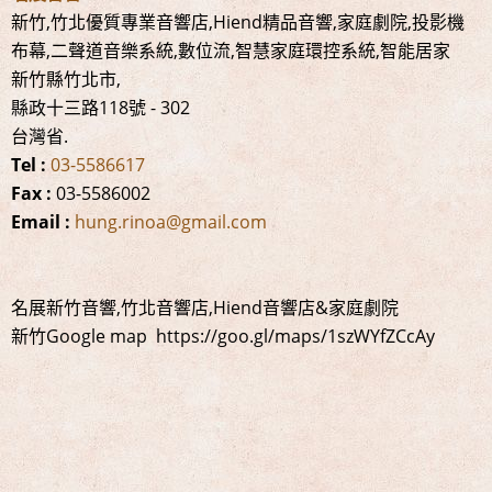
新竹,竹北優質專業音響店,Hiend精品音響,家庭劇院,投影機
布幕,二聲道音樂系統,數位流,智慧家庭環控系統,智能居家
新竹縣竹北市
,
縣政十三路118號
-
302
台灣省
.
Tel :
03-5586617
Fax :
03-5586002
Email :
hung.rinoa@gmail.com
名展新竹音響,竹北音響店,Hiend音響店&家庭劇院
新竹Google map https://goo.gl/maps/1szWYfZCcAy