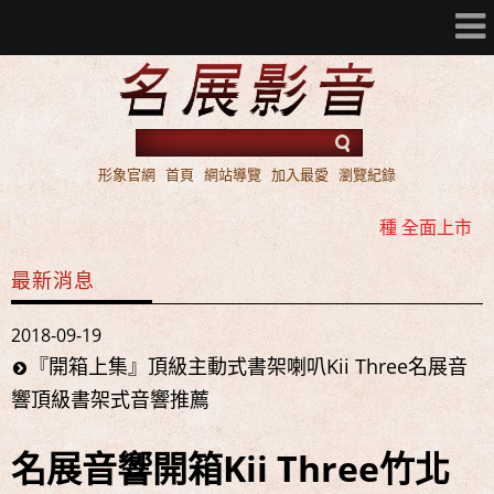
形象官網
首頁
網站導覽
加入最愛
瀏覽紀錄
名展音響 2016年 AV 環繞擴大機 ATMOS / DTS:X 雙規機
種 全面上市
名展音響 歐洲第一品牌 FIBARO 環控系統 現場展示 熱售
最新消息
中!!!
名展音響 最新Dolby ATMOS 7.2.4 全景聲11聲道現場展示
2018-09-19
試聽
『開箱上集』頂級主動式書架喇叭Kii Three名展音
響頂級書架式音響推薦
名展音響 2016年 AV 環繞擴大機 ATMOS / DTS:X 雙規機
種 全面上市
名展音響開箱
Kii Three竹北
名展音響 歐洲第一品牌 FIBARO 環控系統 現場展示 熱售