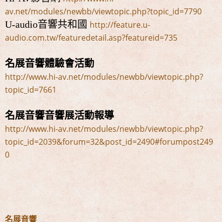
av.net/modules/newbb/viewtopic.php?topic_id=7790
U-audio音響共和國
http://feature.u-
audio.com.tw/featuredetail.asp?featureid=735
名展音響體驗會活動
http://www.hi-av.net/modules/newbb/viewtopic.php?
topic_id=7661
名展音響音響展活動報導
http://www.hi-av.net/modules/newbb/viewtopic.php?
topic_id=2039&forum=32&post_id=2490#forumpost249
0
名展音響