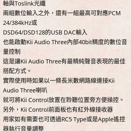
軸與Toslink光纖
兩組數位輸入之外，還有一組最高可對應PCM
24/384kHz或
DSD64/DSD128的USB DAC輸入
也能啟動Kii Audio Three內部40bit精度的數位音
量控制
這是讓Kii Audio Three有最精純聲音表現的最佳
搭配方式。
實際使用時如果以一條長米數網路線連接Kii
Audio Three喇叭
就可將Kii Control放置在聆聽位置旁方便操控。
另外，Kii Control前面板也有紅外線接收器
用家如有需要也可透過RC5 Type或是Apple遙控
器執行音量調整