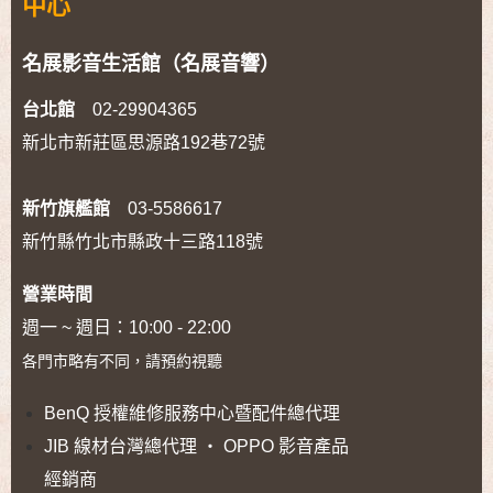
中心
名展影音生活館（名展音響）
台北館
02-29904365
新北市新莊區思源路192巷72號
新竹旗艦館
03-5586617
新竹縣竹北市縣政十三路118號
營業時間
週一 ~ 週日：10:00 - 22:00
各門市略有不同，請預約視聽
BenQ 授權維修服務中心暨配件總代理
JIB 線材台灣總代理 ‧ OPPO 影音產品
經銷商