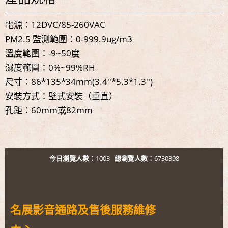
電源：12DVC/85-260VAC
PM2.5 監測範圍：0-999.9ug/m3
溫度範圍：-9~50度
濕度範圍：0%~99%RH
尺寸：86*135*34mm(3.4''*5.3*1.3'')
安裝方式：壁式安裝（垂直）
孔距：60mm或82mm
今日瀏覽人數：
1003
總瀏覽人數：
6730398
名展影音通路及售後服務維修