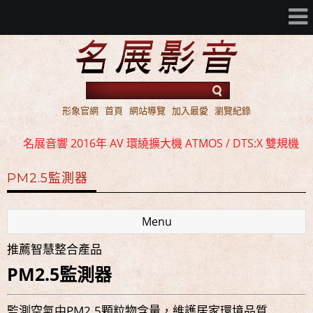
形象官網
首頁
網站導覽
加入最愛
瀏覽紀錄
名展音響 2016年 AV 環繞擴大機 ATMOS / DTS:X 雙規機
種 全面上市
名展音響 歐洲第一品牌 FIBARO 環控系統 現場展示 熱售
PM2.5監測器
中!!!
名展音響 最新Dolby ATMOS 7.2.4 全景聲11聲道現場展示
Menu
試聽
推薦智慧整合產品
名展音響 2016年 AV 環繞擴大機 ATMOS / DTS:X 雙規機
PM2.5監測器
種 全面上市
名展音響 歐洲第一品牌 FIBARO 環控系統 現場展示 熱售
監測空氣中PM2.5顆粒物含量，維護居家環境品質