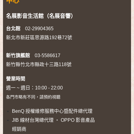
中心
名展影音生活館（名展音響）
台北館
02-29904365
新北市新莊區思源路192巷72號
新竹旗艦館
03-5586617
新竹縣竹北市縣政十三路118號
營業時間
週一 ~ 週日：10:00 - 22:00
各門市略有不同，請預約視聽
BenQ 授權維修服務中心暨配件總代理
JIB 線材台灣總代理 ‧ OPPO 影音產品
經銷商