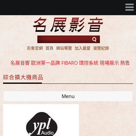
名展音響 2016年 AV 環繞擴大機 ATMOS / DTS:X 雙規機
形象官網
首頁
網站導覽
加入最愛
瀏覽紀錄
種 全面上市
名展音響 歐洲第一品牌 FIBARO 環控系統 現場展示 熱售
中!!!
綜合擴大機商品
名展音響 最新Dolby ATMOS 7.2.4 全景聲11聲道現場展示
試聽
Menu
名展音響 2016年 AV 環繞擴大機 ATMOS / DTS:X 雙規機
種 全面上市
名展音響 歐洲第一品牌 FIBARO 環控系統 現場展示 熱售
中!!!