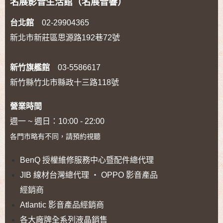
名展影音生活館（名展音響）
台北館
02-29904365
新北市新莊區思源路192巷72號
新竹旗艦館
03-5586617
新竹縣竹北市縣政十三路118號
營業時間
週一 ~ 週日：10:00 - 22:00
各門市略有不同，請預約視聽
BenQ 授權維修服務中心暨配件總代理
JIB 線材台灣總代理 ‧ OPPO 影音產品
經銷商
Atlantic 影音產品經銷商
各大廠牌全系列液晶銷售