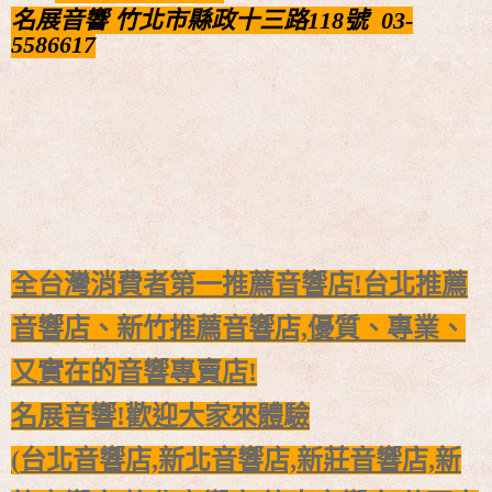
名展音響
竹北市縣政十三路118號
03-
5586617
全台灣消費者第一推薦音響店!台北推薦
音響店、新竹推薦音響店,
優質、專業、
又實在的音響專賣店!
名展音響!歡迎大家來體驗
(
台北音響店,新北音響店,新莊音響店,新