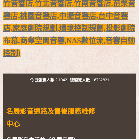
竹音響店,竹北音響店,
竹南音響店,苗栗音
響店,桃園音響店,
中壢音響店,台中音響
店,
家庭劇院規劃,環境控制規劃,投影劇院
布幕,商業空間音響,
NAS數位流,音響自動
控制)
今日瀏覽人數：
1042
總瀏覽人數：
6732821
名展影音通路及售後服務維修
中心