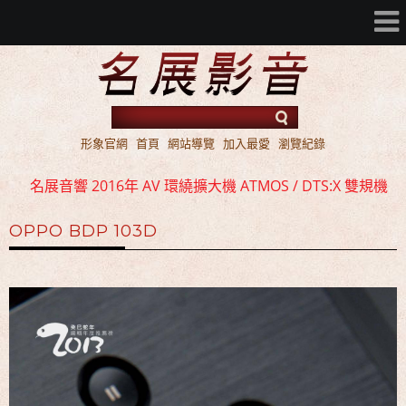
形象官網
首頁
網站導覽
加入最愛
瀏覽紀錄
名展音響 2016年 AV 環繞擴大機 ATMOS / DTS:X 雙規機
種 全面上市
OPPO BDP 103D
名展音響 歐洲第一品牌 FIBARO 環控系統 現場展示 熱售
中!!!
名展音響 最新Dolby ATMOS 7.2.4 全景聲11聲道現場展示
試聽
名展音響 2016年 AV 環繞擴大機 ATMOS / DTS:X 雙規機
種 全面上市