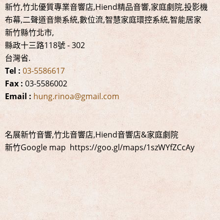
新竹,竹北優質專業音響店,Hiend精品音響,家庭劇院,投影機
布幕,二聲道音樂系統,數位流,智慧家庭環控系統,智能居家
新竹縣竹北市
,
縣政十三路118號
-
302
台灣省
.
Tel :
03-5586617
Fax :
03-5586002
Email :
hung.rinoa@gmail.com
名展新竹音響,竹北音響店,Hiend音響店&家庭劇院
新竹Google map https://goo.gl/maps/1szWYfZCcAy