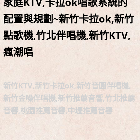
家庭KTV,卡拉ok唱歌系統的
中!!!
名展音響 最新Dolby ATMOS 7.2.4 全景聲11聲道現場展示
配置與規劃~新竹卡拉ok,新竹
試聽
點歌機,竹北伴唱機,新竹KTV,
瘋潮唱
新竹KTV,新竹卡拉ok,新竹音圓伴唱機,
新竹金嗓伴唱機,新竹推薦音響,竹北推薦
音響,桃園推薦音響,中壢推薦音響