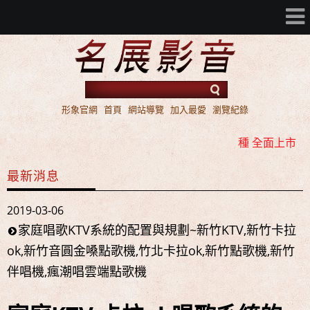
形象官網
首頁
網站導覽
加入最愛
瀏覽紀錄
名展音響 2016年 AV 環繞擴大機 ATMOS / DTS:X 雙規機
種 全面上市
名展音響 歐洲第一品牌 FIBARO 環控系統 現場展示 熱售
最新消息
中!!!
名展音響 最新Dolby ATMOS 7.2.4 全景聲11聲道現場展示
2019-03-06
試聽
家庭唱歌KTV系統的配置與規劃~新竹KTV,新竹卡拉
ok,新竹音圓金嗓點歌機,竹北卡拉ok,新竹點歌機,新竹
名展音響 2016年 AV 環繞擴大機 ATMOS / DTS:X 雙規機
伴唱機,瘋潮唱雲端點歌機
種 全面上市
名展音響 歐洲第一品牌 FIBARO 環控系統 現場展示 熱售