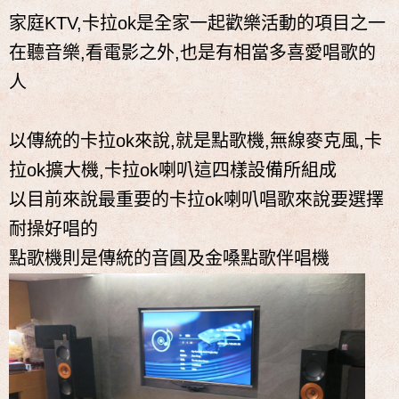
家庭KTV,卡拉ok是全家一起歡樂活動的項目之一
在聽音樂,看電影之外,也是有相當多喜愛唱歌的
人
以傳統的卡拉ok來說,就是點歌機,無線麥克風,卡
拉ok擴大機,卡拉ok喇叭這四樣設備所組成
以目前來說最重要的卡拉ok喇叭唱歌來說要選擇
耐操好唱的
點歌機則是傳統的音圓及金嗓點歌伴唱機