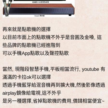
再來就是點歌機的選擇
以目前市面上的點歌機不外乎是音圓及金嗓, 這
些品牌的點歌機已經進階到
可以手機App點歌以及聲控點歌
當然, 現階段智慧手機,平板相當流行, youtube 有
滿滿的卡拉ok可以選擇
透過手機藍芽給混音機再到擴大機,然後影像透過
airplay鏡像給電視,這不外乎
是另一種選擇,省掉點歌機的費用,價錢相當便宜~