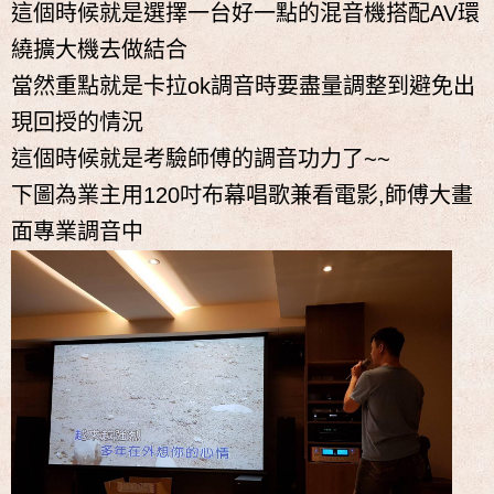
這個時候就是選擇一台好一點的混音機搭配AV環
繞擴大機去做結合
當然重點就是卡拉ok調音時要盡量調整到避免出
現回授的情況
這個時候就是考驗師傅的調音功力了~~
下圖為業主用120吋布幕唱歌兼看電影,師傅大畫
面專業調音中