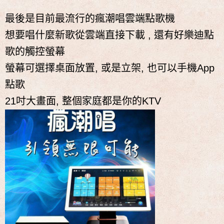
最後是目前最流行的瘋潮唱雲端點歌機
想要唱什麼新歌從雲端直接下載 , 還有好樂迪點
歌的觸控螢幕
螢幕可選擇桌面放置, 或是立架, 也可以手機App
點歌
21吋大畫面, 整個家庭都是你的KTV