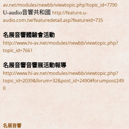
av.net/modules/newbb/viewtopic.php?topic_id=7790
U-audio音響共和國
http://feature.u-
audio.com.tw/featuredetail.asp?featureid=735
名展音響體驗會活動
http://www.hi-av.net/modules/newbb/viewtopic.php?
topic_id=7661
名展音響音響展活動報導
http://www.hi-av.net/modules/newbb/viewtopic.php?
topic_id=2039&forum=32&post_id=2490#forumpost249
0
名展音響