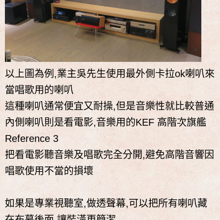
以上圖為例,業主吳先生使用最外側卡拉ok喇叭來
當唱歌用的喇叭
這種喇叭通常便宜又耐操,但是音樂性就比較普通
內側喇叭則是看電影,音樂用的KEF 高階次旗艦
Reference 3
把看電影聽音樂及唱歌完全分開,避免高階音響因
唱歌使用不當的損壞
如果是專業視聽室,做透聲幕,可以把所有喇叭藏
在布幕後面,讓裝潢更簡潔