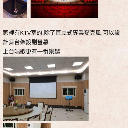
家裡有KTV室的,除了直立式專業麥克風,可以設
計舞台架設副螢幕
上台唱歌更有一番樂趣