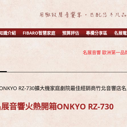
知識介紹
FIBARO智慧家庭
預算評估
專欄分享區
名展電
名展音響 2016年 AV 環繞擴大機
名展音響 歐洲第一品牌 
名展音響 最新Dolby A
名展音響 2016年 AV 環繞擴大機
名展音響 歐洲第一品牌 
名展音響 最新Dolby A
NKYO RZ-730擴大機家庭劇院最佳經銷商竹北音響店
名展音響火熱開箱
ONKYO RZ-730