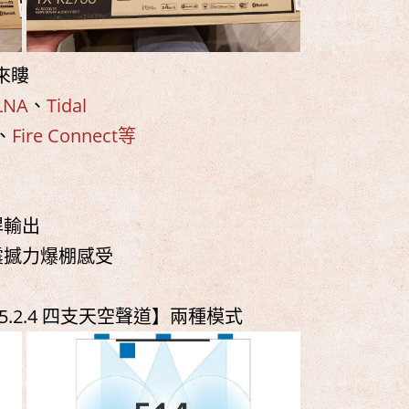
照來瞜
NA
、
Tidal
、
Fire Connect等
悍輸出
震撼力爆棚感受
5.2.4 四支天空聲道】兩種模式