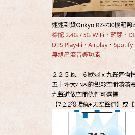
速速到貨Onkyo RZ-730機箱
標配 2.4G / 5G WiFi
、
藍芽、DL
DTS Play-Fi
、
Airplay
、
Spotify
無線串流音樂功能
２２５瓦／６歐姆 x 九聲道強
五十坪大小內的觀影空間滿滿
九聲道依空間條件可選擇
【7.2.2後環繞+天空聲道】或【