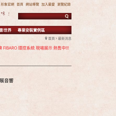
形象官網
首頁
網站導覽
加入最愛
瀏覽紀錄
影世界
專業安裝實例區
首頁
最新消息
 ATMOS / DTS:X 雙規機種 全面上市
FIBARO 環控系統 現場展示 熱售中!!!
TMOS 7.2.4 全景聲11聲道現場展示試聽
 ATMOS / DTS:X 雙規機種 全面上市
FIBARO 環控系統 現場展示 熱售中!!!
TMOS 7.2.4 全景聲11聲道現場展示試聽
名展音響