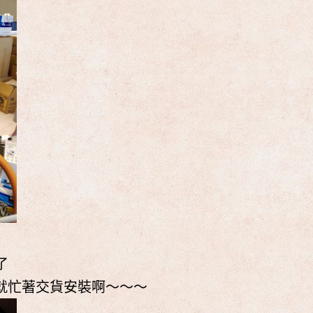
了
貨就忙著交貨安裝啊～～～