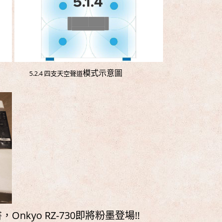
模式示意圖
圖 5.2.4 四支天空聲道
kyo RZ-730即將粉墨登場!!