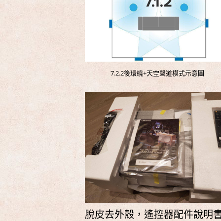
7.2.2後環繞+天空聲道模式示意
脫皮去外殼，遙控器配件說明書，On