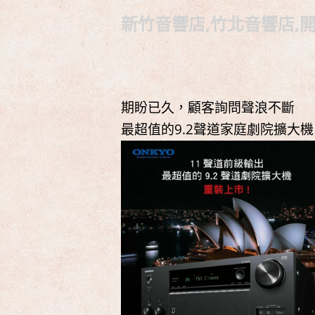
新竹音響店,竹北音響店,開
期盼已久，顧客詢問聲浪不斷
最超值的9.2聲道家庭劇院擴大機