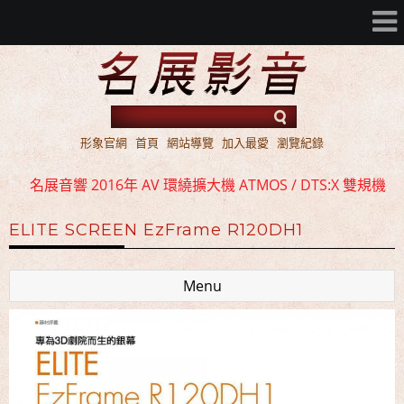
形象官網
首頁
網站導覽
加入最愛
瀏覽紀錄
名展音響 2016年 AV 環繞擴大機 ATMOS / DTS:X 雙規機
種 全面上市
ELITE SCREEN EzFrame R120DH1
名展音響 歐洲第一品牌 FIBARO 環控系統 現場展示 熱售
中!!!
Menu
名展音響 最新Dolby ATMOS 7.2.4 全景聲11聲道現場展示
試聽
名展音響 2016年 AV 環繞擴大機 ATMOS / DTS:X 雙規機
種 全面上市