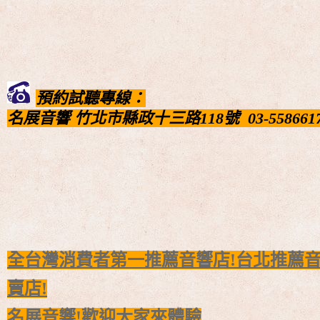
預約試聽專線：
名展音響
竹北市縣政十三路118號
03-558661
全台灣消費者第一推薦音響店!台北推薦音
賣店!
名展音響!歡迎大家來體驗