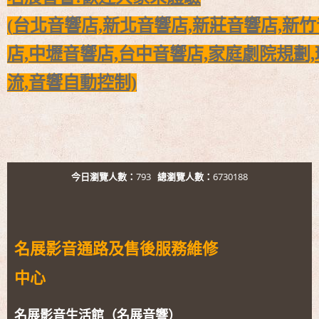
(
台北音響店,新北音響店,新莊音響店,新竹
店,
中壢音響店,台中音響店,
家庭劇院規劃,
流,音響自動控制)
今日瀏覽人數：
793
總瀏覽人數：
6730188
名展影音通路及售後服務維修
中心
名展影音生活館（名展音響）