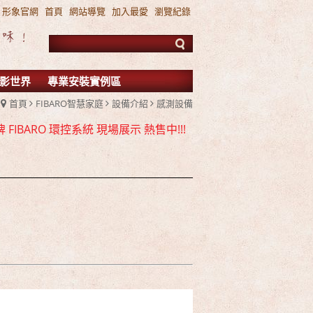
形象官網
首頁
網站導覽
加入最愛
瀏覽紀錄
影世界
專業安裝實例區
首頁
FIBARO智慧家庭
設備介紹
感測設備
 ATMOS / DTS:X 雙規機種 全面上市
FIBARO 環控系統 現場展示 熱售中!!!
TMOS 7.2.4 全景聲11聲道現場展示試聽
 ATMOS / DTS:X 雙規機種 全面上市
FIBARO 環控系統 現場展示 熱售中!!!
TMOS 7.2.4 全景聲11聲道現場展示試聽