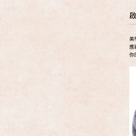
美
應
你