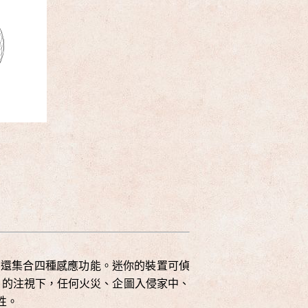
近外，還集合四種感應功能。迷你的裝置可偵
or 的注視下，任何火災、企圖入侵家中、
性。