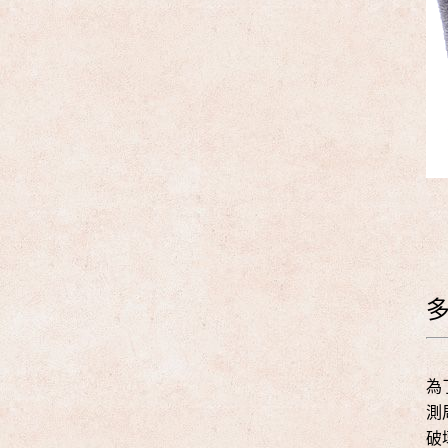
為
測
破