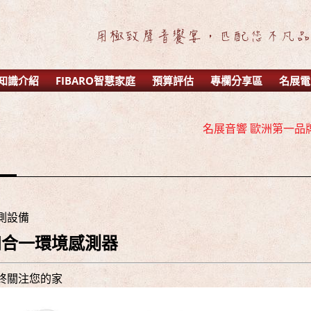
知識介紹
FIBARO智慧家庭
預算評估
專欄分享區
名展電
名展音響 2016年 AV 環繞擴大機
名展音響 歐洲第一品牌 
名展音響 最新Dolby A
名展音響 2016年 AV 環繞擴大機
名展音響 歐洲第一品牌 
名展音響 最新Dolby A
測設備
四合一環境感測器
終關注您的家